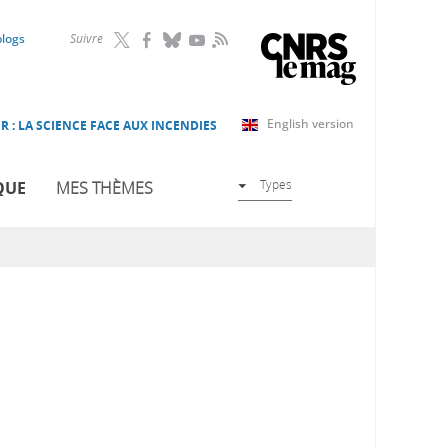
RSS
blogs
Suivre
English version
R : LA SCIENCE FACE AUX INCENDIES
Types
QUE
MES THÈMES