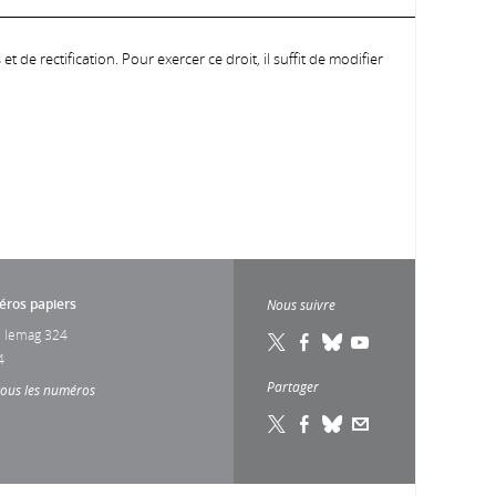
 de rectification. Pour exercer ce droit, il suffit de modifier
ros papiers
Nous suivre
 lemag 324
4
Partager
tous les numéros