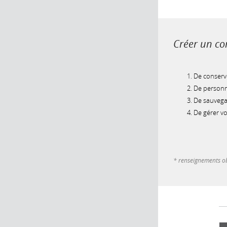
Créer un com
De conserve
De personna
De sauvegar
De gérer v
* renseignements ob