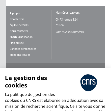
Numéros papiers
À propos
Newsletters
CNRS lemag 324
n°324
Équipe / crédits
Nous contacter
Voir tous les numéros
Charte d'utilisation
Plan du site
Données personnelles
Mentions légales
Nous suivre
Partager
La gestion des
cookies
La politique de gestion des
cookies du CNRS est élaborée en adéquation avec sa
mission de recherche scientifique. Ce site vous donne
CNRS Le Mag