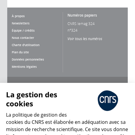
Numéros papiers
À propos
Newsletters
CNRS lemag 324
n°324
Équipe / crédits
Nous contacter
Voir tous les numéros
Charte d'utilisation
Plan du site
Données personnelles
Mentions légales
Nous suivre
Partager
La gestion des
cookies
La politique de gestion des
cookies du CNRS est élaborée en adéquation avec sa
mission de recherche scientifique. Ce site vous donne
CNRS Le Mag