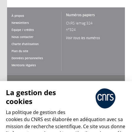
Numéros papiers
À propos
Newsletters
CNRS lemag 324
n°324
Équipe / crédits
Nous contacter
Voir tous les numéros
Charte d'utilisation
Plan du site
Données personnelles
Mentions légales
Nous suivre
Partager
La gestion des
cookies
La politique de gestion des
cookies du CNRS est élaborée en adéquation avec sa
mission de recherche scientifique. Ce site vous donne
CNRS Le Mag