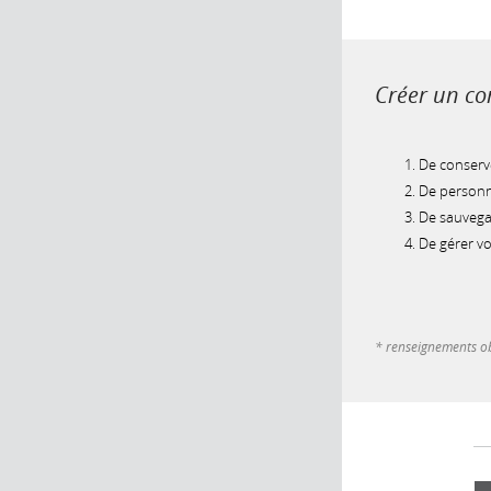
Créer un com
De conserve
De personna
De sauvegar
De gérer v
* renseignements ob