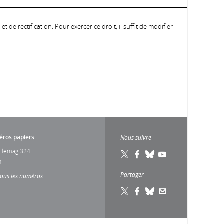
 de rectification. Pour exercer ce droit, il suffit de modifier
ros papiers
Nous suivre
 lemag 324
4
Partager
tous les numéros