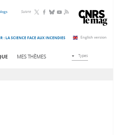
RSS
blogs
Suivre
English version
R : LA SCIENCE FACE AUX INCENDIES
Types
QUE
MES THÈMES