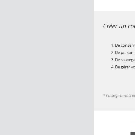
Créer un com
De conserve
De personna
De sauvegar
De gérer v
* renseignements ob