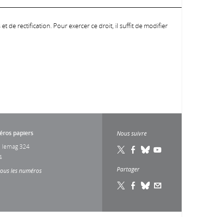
 de rectification. Pour exercer ce droit, il suffit de modifier
ros papiers
Nous suivre
 lemag 324
4
Partager
tous les numéros