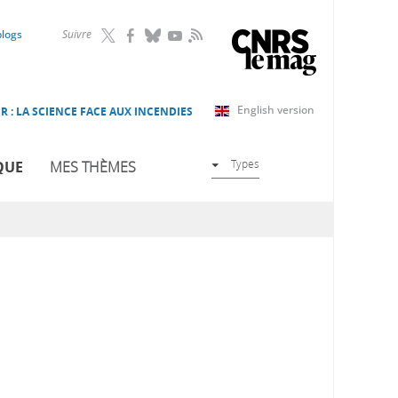
RSS
blogs
Suivre
English version
R : LA SCIENCE FACE AUX INCENDIES
Types
QUE
MES THÈMES