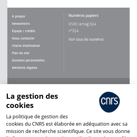
Numéros papiers
À propos
Newsletters
CNRS lemag 324
n°324
Équipe / crédits
Nous contacter
Voir tous les numéros
Charte d'utilisation
Plan du site
Données personnelles
Mentions légales
Nous suivre
Partager
La gestion des
cookies
La politique de gestion des
cookies du CNRS est élaborée en adéquation avec sa
mission de recherche scientifique. Ce site vous donne
CNRS Le Mag