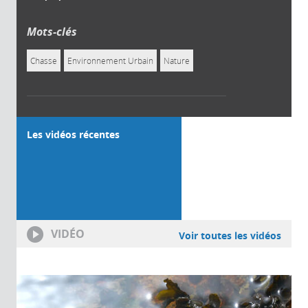
Mots-clés
Chasse
Environnement Urbain
Nature
Les vidéos récentes
VIDÉO
Voir toutes les vidéos