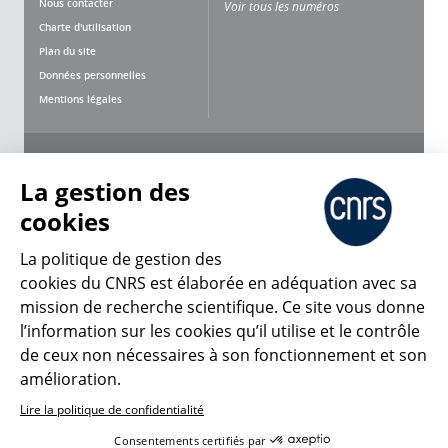
Nous contacter
Voir tous les numéros
Charte d'utilisation
Plan du site
Données personnelles
Mentions légales
Nous suivre
Partager
La gestion des
cookies
La politique de gestion des
cookies du CNRS est élaborée en adéquation avec sa
CNRS Le Mag
mission de recherche scientifique. Ce site vous donne
l’information sur les cookies qu’il utilise et le contrôle
de ceux non nécessaires à son fonctionnement et son
© 2026, CNRS
amélioration.
Lire la politique de confidentialité
Créer un compte
Se connecter
Accessibilité : non conforme
Consentements certifiés par
Gestion des cookies