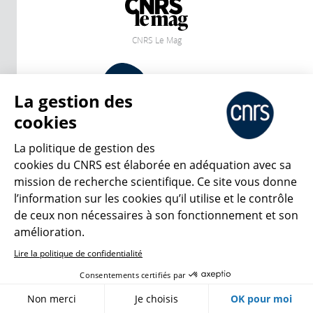
CNRS Le Mag
© 2026, CNRS
La gestion des
cookies
Créer un compte
Se connecter
Accessibilité : non conforme
Gestion des cookies
La politique de gestion des
cookies du CNRS est élaborée en adéquation avec sa
mission de recherche scientifique. Ce site vous donne
l’information sur les cookies qu’il utilise et le contrôle
de ceux non nécessaires à son fonctionnement et son
amélioration.
Lire la politique de confidentialité
Consentements certifiés par
Non merci
Je choisis
OK pour moi