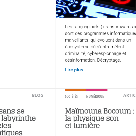
Les rançongiciels (« ransomwares »
sont des programmes informatique
malveillants, qui évoluent dans un
écosystème où s’entremêlent
criminalité, cyberespionnage et
désinformation. Décryptage.
Lire plus
BLOG
ARTIC
SOCIÉTÉS
NUMÉRIQUE
 sans se
Maïmouna Bocoum :
e labyrinthe
la physique son
les
et lumière
tiques