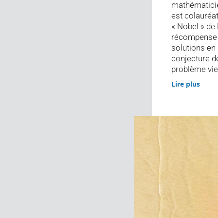
mathématici
est colauréat
« Nobel » de 
récompense d
solutions en
conjecture d
problème vieu
Lire plus