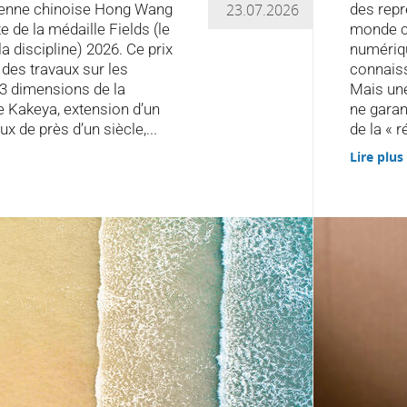
enne chinoise Hong Wang
23.07.2026
des repr
e de la médaille Fields (le
monde co
la discipline) 2026. Ce prix
numériqu
es travaux sur les
connaiss
 3 dimensions de la
Mais un
e Kakeya, extension d’un
ne garan
x de près d’un siècle,...
de la « ré
Lire plus