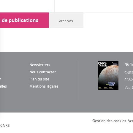
s de publications
Archives
Numé
Newsletters
Nous contacter
CNRS
n
Plan du site
n°32
lles
Mentions légales
Voir 
Gestion des cookies
Acc
s Options
, CNRS