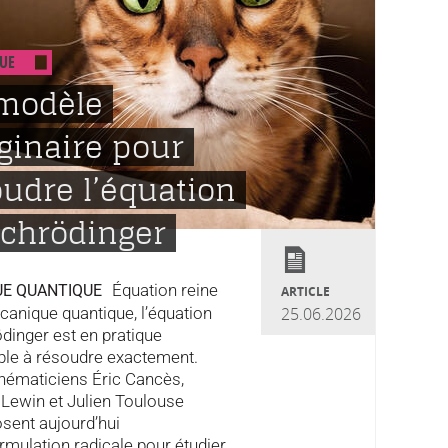
UE
modèle
ginaire pour
udre l’équation
Schrödinger
Équation reine
UE QUANTIQUE
ARTICLE
canique quantique, l’équation
25.06.2026
dinger est en pratique
ble à résoudre exactement.
hématiciens Éric Cancès,
Lewin et Julien Toulouse
sent aujourd’hui
rmulation radicale pour étudier