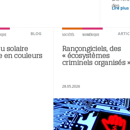
des...
Lire plus
BLOG
ARTIC
IQUE
SOCIÉTÉS
NUMÉRIQUE
du solaire
Rançongiciels, des
e en couleurs
« écosystèmes
criminels organisés 
28.05.2026