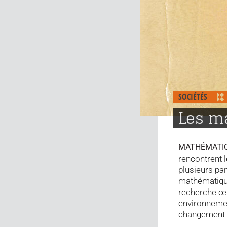
SOCIÉTÉS
Les ma
MATHÉMATI
rencontrent 
plusieurs pa
mathématique
recherche œu
environnemen
changement 