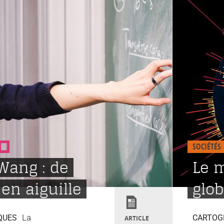
SOCIÉTÉS
Wang : de
Le 
 en aiguille
glob
La
QUES
CARTOG
ARTICLE