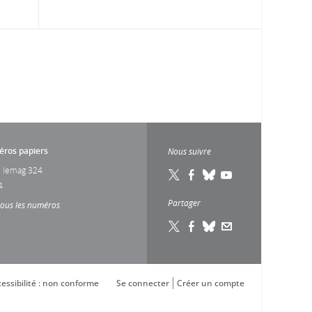
ros papiers
Nous suivre
 lemag 324
4
Partager
tous les numéros
essibilité : non conforme
Se connecter
Créer un compte