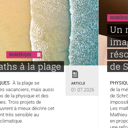
NUMÉRIQ
Un 
ima
réso
NUMÉRIQUE
ths à la plage
de 
À la plage se
QUES
PHYSIQ
ARTICLE
les vacanciers, mais aussi
01.07.2026
de la mé
ns de la physique et des
de Schrö
s. Trois projets de
impossi
vrent à mieux décrire cet
Les mat
t très sensible au
Mathieu 
climatique.
en propo
une refo