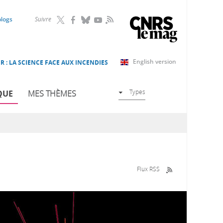
RSS
blogs
Suivre
English version
R : LA SCIENCE FACE AUX INCENDIES
Types
QUE
MES THÈMES
Flux RSS