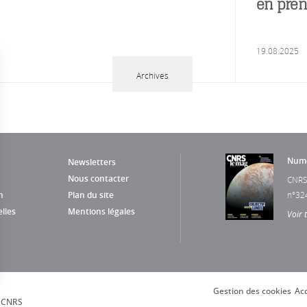
en pren
19.08.2025
Archives
Numé
Newsletters
Nous contacter
CNRS
n
Plan du site
n°32
lles
Mentions légales
Voir 
Gestion des cookies
Acc
s Options
, CNRS