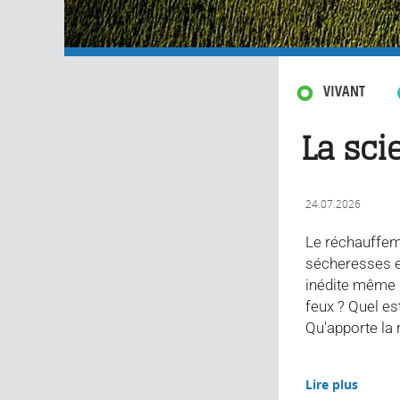
VIVANT
La sci
24.07.2026
Le réchauffem
sécheresses et
inédite même 
feux ? Quel es
Qu'apporte la 
Lire plus