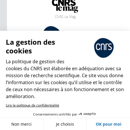
CNRS Le Mag
© 2026, CNRS
La gestion des
cookies
Créer un compte
Se connecter
Accessibilité : non conforme
Gestion des cookies
La politique de gestion des
cookies du CNRS est élaborée en adéquation avec sa
mission de recherche scientifique. Ce site vous donne
l’information sur les cookies qu’il utilise et le contrôle
de ceux non nécessaires à son fonctionnement et son
amélioration.
Lire la politique de confidentialité
Consentements certifiés par
Non merci
Je choisis
OK pour moi