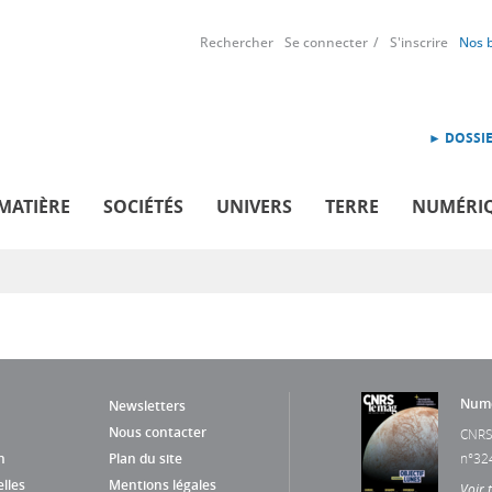
Rechercher
Se connecter
S'inscrire
Nos 
► DOSSIE
MATIÈRE
SOCIÉTÉS
UNIVERS
TERRE
NUMÉRI
Numé
Newsletters
Nous contacter
CNRS
n
Plan du site
n°32
lles
Mentions légales
Voir 