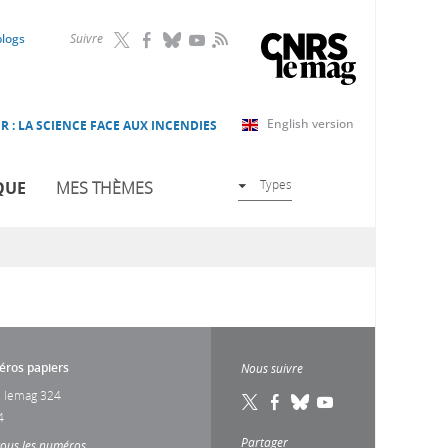
RSS
blogs
Suivre
English version
R : LA SCIENCE FACE AUX INCENDIES
Types
QUE
MES THÈMES
ros papiers
Nous suivre
 lemag 324
4
Partager
tous les numéros