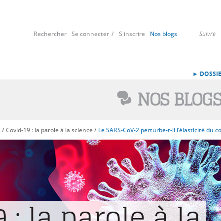
Rechercher
Se connecter
S'inscrire
Nos blogs
Suivre
► DOSSIE
NOS BLOG
s
/
Covid-19 : la parole à la science
/
Le SARS-CoV-2 perturbe-t-il l’élasticité du 
 : la parole à la