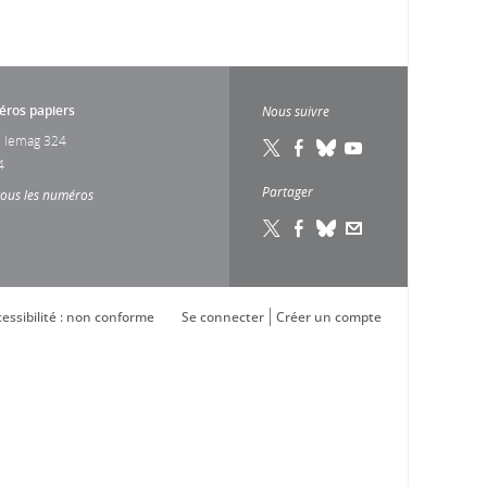
ros papiers
Nous suivre
 lemag 324
4
Partager
tous les numéros
essibilité : non conforme
Se connecter
Créer un compte