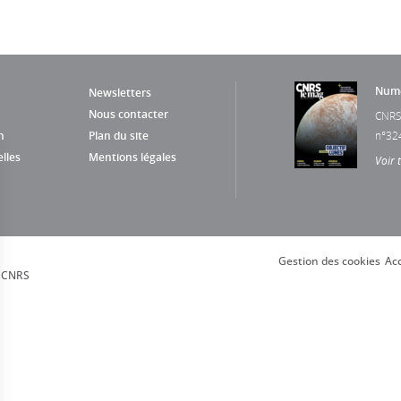
Numé
Newsletters
Nous contacter
CNRS
n
Plan du site
n°32
lles
Mentions légales
Voir 
Gestion des cookies
Acc
, CNRS