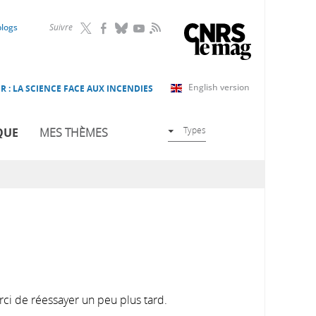
RSS
blogs
Suivre
English version
R : LA SCIENCE FACE AUX INCENDIES
Types
QUE
MES THÈMES
rci de réessayer un peu plus tard.