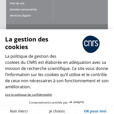
Plan du site
Données personnelles
Mentions légales
Nous suivre
Partager
La gestion des
cookies
La politique de gestion des
cookies du CNRS est élaborée en adéquation avec sa
mission de recherche scientifique. Ce site vous donne
CNRS Le Mag
l’information sur les cookies qu’il utilise et le contrôle
de ceux non nécessaires à son fonctionnement et son
© 2026, CNRS
amélioration.
Lire la politique de confidentialité
Créer un compte
Se connecter
Accessibilité : non conforme
Consentements certifiés par
Gestion des cookies
Non merci
Je choisis
OK pour moi