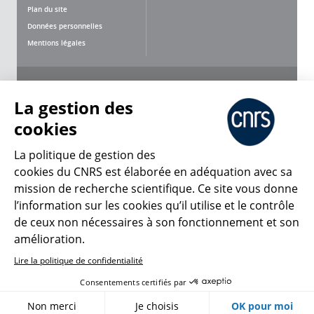
Plan du site
Données personnelles
Mentions légales
Nous suivre
Partager
La gestion des
cookies
La politique de gestion des
cookies du CNRS est élaborée en adéquation avec sa
mission de recherche scientifique. Ce site vous donne
CNRS Le Mag
l’information sur les cookies qu’il utilise et le contrôle
de ceux non nécessaires à son fonctionnement et son
© 2026, CNRS
amélioration.
Lire la politique de confidentialité
Créer un compte
Se connecter
Accessibilité : non conforme
Consentements certifiés par
Gestion des cookies
Non merci
Je choisis
OK pour moi