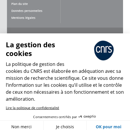
Plan du site
Données personnelles
Mentions légales
Nous suivre
Partager
La gestion des
cookies
La politique de gestion des
cookies du CNRS est élaborée en adéquation avec sa
mission de recherche scientifique. Ce site vous donne
CNRS Le Mag
l’information sur les cookies qu’il utilise et le contrôle
de ceux non nécessaires à son fonctionnement et son
© 2026, CNRS
amélioration.
Lire la politique de confidentialité
Créer un compte
Se connecter
Accessibilité : non conforme
Consentements certifiés par
Gestion des cookies
Non merci
Je choisis
OK pour moi