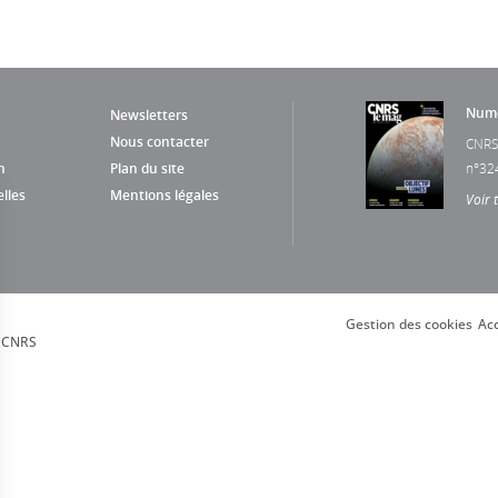
Numé
Newsletters
Nous contacter
CNRS
n
Plan du site
n°32
lles
Mentions légales
Voir 
Gestion des cookies
Acc
, CNRS