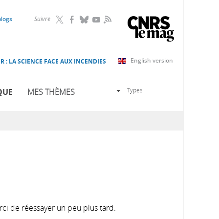
RSS
blogs
Suivre
English version
R : LA SCIENCE FACE AUX INCENDIES
Types
QUE
MES THÈMES
rci de réessayer un peu plus tard.