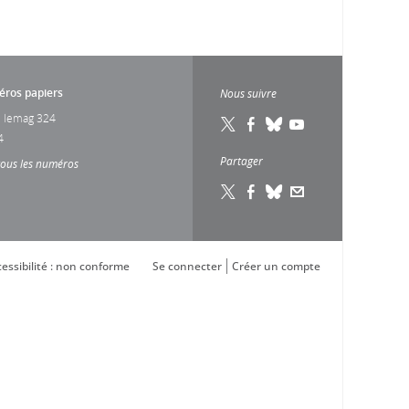
ros papiers
Nous suivre
 lemag 324
4
Partager
tous les numéros
essibilité : non conforme
Se connecter
Créer un compte