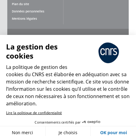
Plan du site
Données personnelles
Mentions légales
Nous suivre
Partager
La gestion des
cookies
La politique de gestion des
cookies du CNRS est élaborée en adéquation avec sa
mission de recherche scientifique. Ce site vous donne
CNRS Le Mag
l’information sur les cookies qu’il utilise et le contrôle
de ceux non nécessaires à son fonctionnement et son
© 2026, CNRS
amélioration.
Lire la politique de confidentialité
Créer un compte
Se connecter
Accessibilité : non conforme
Consentements certifiés par
Gestion des cookies
Non merci
Je choisis
OK pour moi