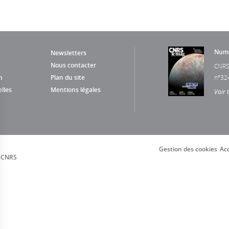
Numé
Newsletters
Nous contacter
CNRS
n
Plan du site
n°32
lles
Mentions légales
Voir 
Gestion des cookies
Acc
, CNRS