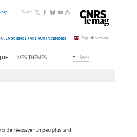
RSS
blogs
Suivre
English version
R : LA SCIENCE FACE AUX INCENDIES
Types
QUE
MES THÈMES
rci de réessayer un peu plus tard.