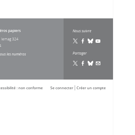
ros papiers
Nous suivre
 lemag 324
4
Partager
tous les numéros
essibilité : non conforme
Se connecter
Créer un compte