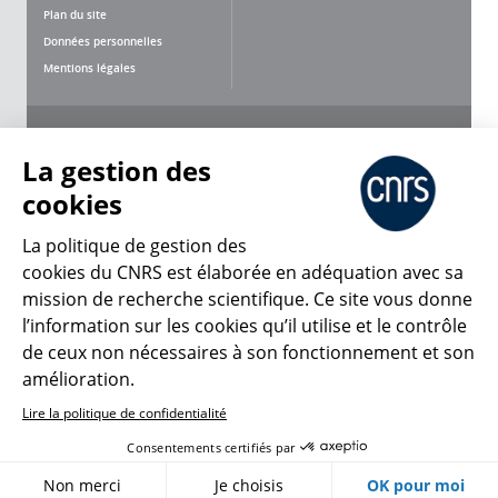
Plan du site
Données personnelles
Mentions légales
Nous suivre
Partager
La gestion des
cookies
La politique de gestion des
cookies du CNRS est élaborée en adéquation avec sa
mission de recherche scientifique. Ce site vous donne
CNRS Le Mag
l’information sur les cookies qu’il utilise et le contrôle
de ceux non nécessaires à son fonctionnement et son
© 2026, CNRS
amélioration.
Lire la politique de confidentialité
Créer un compte
Se connecter
Accessibilité : non conforme
Consentements certifiés par
Gestion des cookies
Non merci
Je choisis
OK pour moi