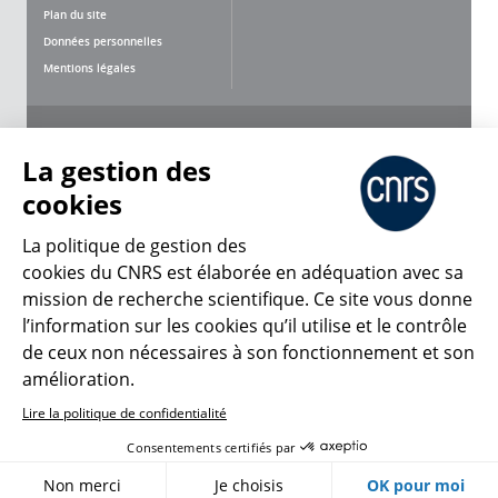
Plan du site
Données personnelles
Mentions légales
Nous suivre
Partager
La gestion des
cookies
La politique de gestion des
cookies du CNRS est élaborée en adéquation avec sa
mission de recherche scientifique. Ce site vous donne
CNRS Le Mag
l’information sur les cookies qu’il utilise et le contrôle
de ceux non nécessaires à son fonctionnement et son
© 2026, CNRS
amélioration.
Lire la politique de confidentialité
Créer un compte
Se connecter
Accessibilité : non conforme
Consentements certifiés par
Gestion des cookies
Non merci
Je choisis
OK pour moi