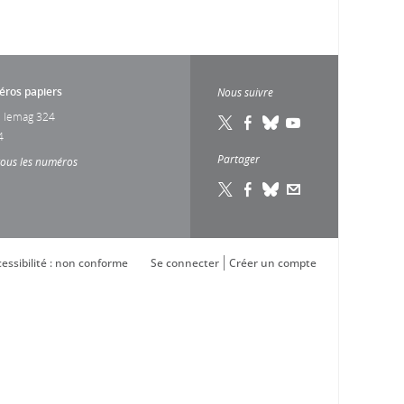
ros papiers
Nous suivre
 lemag 324
4
Partager
tous les numéros
essibilité : non conforme
Se connecter
Créer un compte