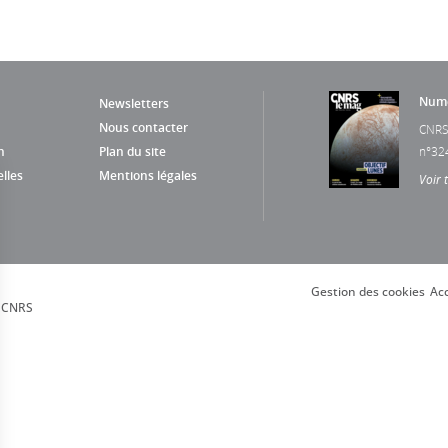
Numé
Newsletters
Nous contacter
CNRS
n
Plan du site
n°32
lles
Mentions légales
Voir 
Gestion des cookies
Acc
, CNRS