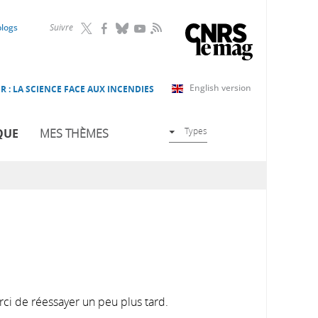
RSS
blogs
Suivre
English version
R : LA SCIENCE FACE AUX INCENDIES
Types
QUE
MES THÈMES
rci de réessayer un peu plus tard.