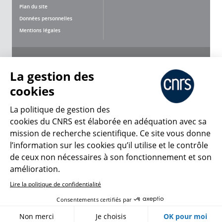
Plan du site
Données personnelles
Mentions légales
Nous suivre
Partager
La gestion des
cookies
La politique de gestion des
cookies du CNRS est élaborée en adéquation avec sa
mission de recherche scientifique. Ce site vous donne
CNRS Le Mag
l’information sur les cookies qu’il utilise et le contrôle
de ceux non nécessaires à son fonctionnement et son
© 2026, CNRS
amélioration.
Lire la politique de confidentialité
Créer un compte
Se connecter
Accessibilité : non conforme
Consentements certifiés par
Gestion des cookies
Non merci
Je choisis
OK pour moi