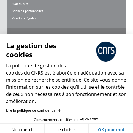
Plan du site
Données personnelles
Mentions légales
Nous suivre
Partager
La gestion des
cookies
La politique de gestion des
cookies du CNRS est élaborée en adéquation avec sa
mission de recherche scientifique. Ce site vous donne
CNRS Le Mag
l’information sur les cookies qu’il utilise et le contrôle
de ceux non nécessaires à son fonctionnement et son
© 2026, CNRS
amélioration.
Lire la politique de confidentialité
Créer un compte
Se connecter
Accessibilité : non conforme
Consentements certifiés par
Gestion des cookies
Non merci
Je choisis
OK pour moi