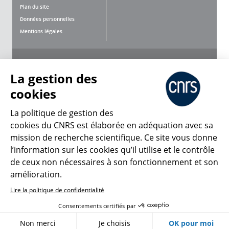
Plan du site
Données personnelles
Mentions légales
Nous suivre
Partager
La gestion des
cookies
La politique de gestion des
cookies du CNRS est élaborée en adéquation avec sa
mission de recherche scientifique. Ce site vous donne
CNRS Le Mag
l’information sur les cookies qu’il utilise et le contrôle
de ceux non nécessaires à son fonctionnement et son
© 2026, CNRS
amélioration.
Lire la politique de confidentialité
Créer un compte
Se connecter
Accessibilité : non conforme
Consentements certifiés par
Gestion des cookies
Non merci
Je choisis
OK pour moi