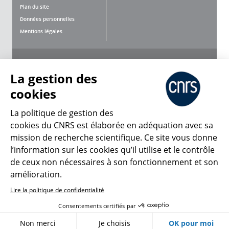
Plan du site
Données personnelles
Mentions légales
Nous suivre
Partager
La gestion des
cookies
La politique de gestion des
cookies du CNRS est élaborée en adéquation avec sa
mission de recherche scientifique. Ce site vous donne
CNRS Le Mag
l’information sur les cookies qu’il utilise et le contrôle
de ceux non nécessaires à son fonctionnement et son
© 2026, CNRS
amélioration.
Lire la politique de confidentialité
Créer un compte
Se connecter
Accessibilité : non conforme
Consentements certifiés par
Gestion des cookies
Non merci
Je choisis
OK pour moi