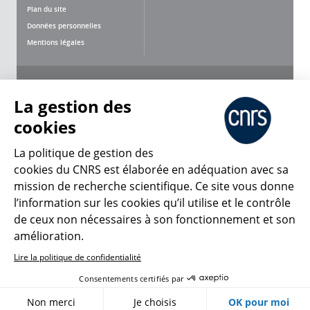
Plan du site
Données personnelles
Mentions légales
Nous suivre
Partager
La gestion des
cookies
La politique de gestion des
cookies du CNRS est élaborée en adéquation avec sa
mission de recherche scientifique. Ce site vous donne
CNRS Le Mag
l’information sur les cookies qu’il utilise et le contrôle
de ceux non nécessaires à son fonctionnement et son
© 2026, CNRS
amélioration.
Lire la politique de confidentialité
Créer un compte
Se connecter
Accessibilité : non conforme
Consentements certifiés par
Gestion des cookies
Non merci
Je choisis
OK pour moi