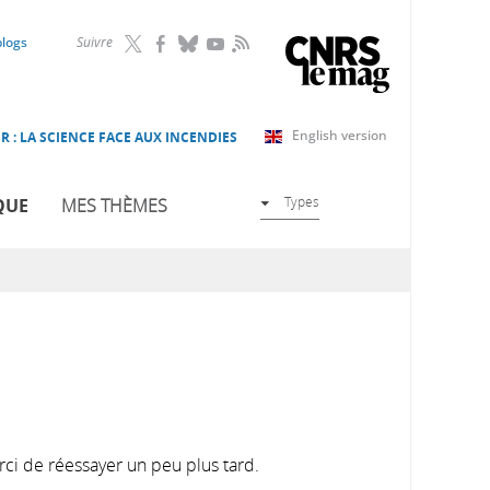
RSS
blogs
Suivre
English version
R : LA SCIENCE FACE AUX INCENDIES
Types
QUE
MES THÈMES
rci de réessayer un peu plus tard.