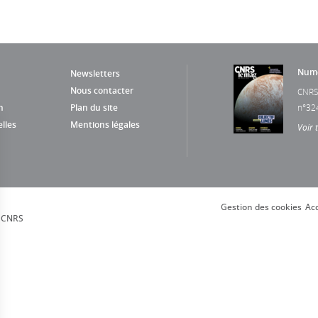
Numé
Newsletters
Nous contacter
CNRS
n
Plan du site
n°32
lles
Mentions légales
Voir 
Gestion des cookies
Acc
, CNRS