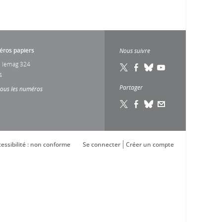
ros papiers
Nous suivre
 lemag 324
4
Partager
tous les numéros
essibilité : non conforme
Se connecter
Créer un compte