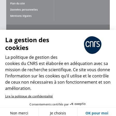
Plan du site
Données personnelles
Mentions légales
Nous suivre
Partager
La gestion des
cookies
La politique de gestion des
cookies du CNRS est élaborée en adéquation avec sa
mission de recherche scientifique. Ce site vous donne
CNRS Le Mag
l’information sur les cookies qu’il utilise et le contrôle
de ceux non nécessaires à son fonctionnement et son
© 2026, CNRS
amélioration.
Lire la politique de confidentialité
Créer un compte
Se connecter
Accessibilité : non conforme
Consentements certifiés par
Gestion des cookies
Non merci
Je choisis
OK pour moi