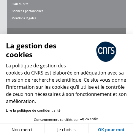
Plan du site
Données personnelles
Mentions légales
Nous suivre
Partager
La gestion des
cookies
La politique de gestion des
cookies du CNRS est élaborée en adéquation avec sa
mission de recherche scientifique. Ce site vous donne
CNRS Le Mag
l’information sur les cookies qu’il utilise et le contrôle
de ceux non nécessaires à son fonctionnement et son
© 2026, CNRS
amélioration.
Lire la politique de confidentialité
Créer un compte
Se connecter
Accessibilité : non conforme
Consentements certifiés par
Gestion des cookies
Non merci
Je choisis
OK pour moi