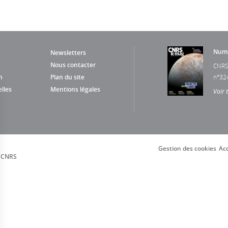
Numé
Newsletters
Nous contacter
CNRS
n
Plan du site
n°32
lles
Mentions légales
Voir 
Gestion des cookies
Acc
, CNRS