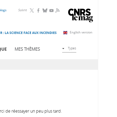
RSS
blogs
Suivre
English version
R : LA SCIENCE FACE AUX INCENDIES
Types
QUE
MES THÈMES
rci de réessayer un peu plus tard.