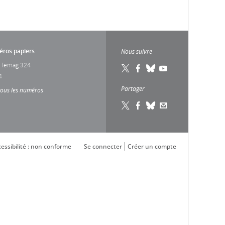
ros papiers
Nous suivre
 lemag 324
4
Partager
tous les numéros
essibilité : non conforme
Se connecter
Créer un compte