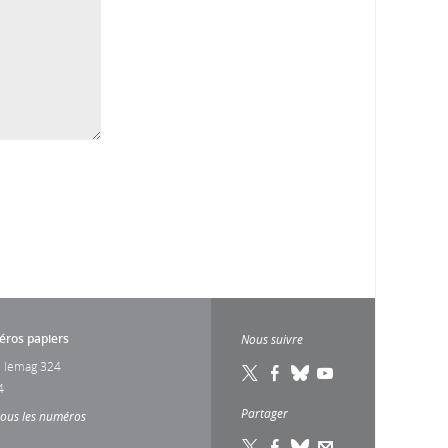
ros papiers
Nous suivre
 lemag 324
4
Partager
tous les numéros