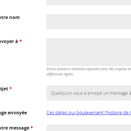
otre nom
nvoyer à
*
Entrez plusieurs adresses séparées avec des virgules et
différentes lignes.
bjet
*
age envoyée
Ces stèles qui bouleversent l’histoire de 
otre message
*