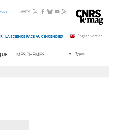
RSS
blogs
Suivre
English version
R : LA SCIENCE FACE AUX INCENDIES
Types
QUE
MES THÈMES