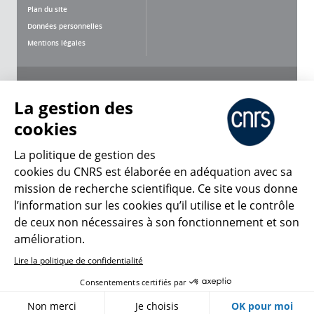
Plan du site
Données personnelles
Mentions légales
Nous suivre
Partager
La gestion des
cookies
La politique de gestion des
cookies du CNRS est élaborée en adéquation avec sa
mission de recherche scientifique. Ce site vous donne
CNRS Le Mag
l’information sur les cookies qu’il utilise et le contrôle
de ceux non nécessaires à son fonctionnement et son
© 2026, CNRS
amélioration.
Lire la politique de confidentialité
Créer un compte
Se connecter
Accessibilité : non conforme
Consentements certifiés par
Gestion des cookies
Non merci
Je choisis
OK pour moi