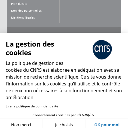
Plan du site
Données personnelles
Mentions légales
Nous suivre
Partager
La gestion des
cookies
La politique de gestion des
cookies du CNRS est élaborée en adéquation avec sa
mission de recherche scientifique. Ce site vous donne
CNRS Le Mag
l’information sur les cookies qu’il utilise et le contrôle
de ceux non nécessaires à son fonctionnement et son
© 2026, CNRS
amélioration.
Lire la politique de confidentialité
Créer un compte
Se connecter
Accessibilité : non conforme
Consentements certifiés par
Gestion des cookies
Non merci
Je choisis
OK pour moi