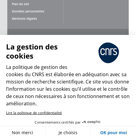
Plan du site
Données personnelles
Mentions légales
Nous suivre
Partager
La gestion des
cookies
La politique de gestion des
cookies du CNRS est élaborée en adéquation avec sa
mission de recherche scientifique. Ce site vous donne
CNRS Le Mag
l’information sur les cookies qu’il utilise et le contrôle
de ceux non nécessaires à son fonctionnement et son
© 2026, CNRS
amélioration.
Lire la politique de confidentialité
Créer un compte
Se connecter
Accessibilité : non conforme
Consentements certifiés par
Gestion des cookies
Non merci
Je choisis
OK pour moi