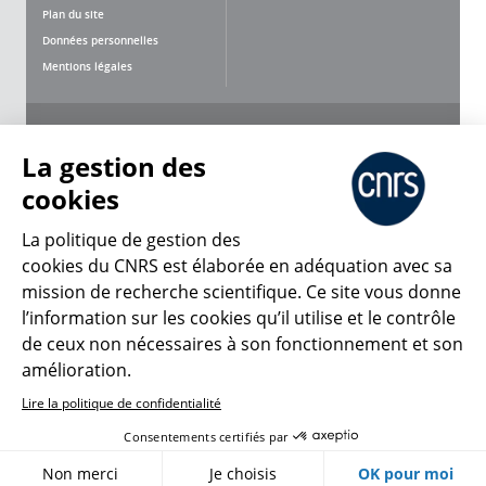
Plan du site
Données personnelles
Mentions légales
Nous suivre
Partager
La gestion des
cookies
La politique de gestion des
cookies du CNRS est élaborée en adéquation avec sa
mission de recherche scientifique. Ce site vous donne
CNRS Le Mag
l’information sur les cookies qu’il utilise et le contrôle
de ceux non nécessaires à son fonctionnement et son
© 2026, CNRS
amélioration.
Lire la politique de confidentialité
Créer un compte
Se connecter
Accessibilité : non conforme
Consentements certifiés par
Gestion des cookies
Non merci
Je choisis
OK pour moi