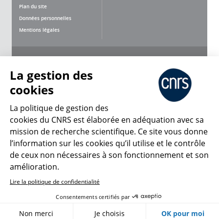
Plan du site
Données personnelles
Mentions légales
Nous suivre
Partager
La gestion des
cookies
La politique de gestion des
cookies du CNRS est élaborée en adéquation avec sa
mission de recherche scientifique. Ce site vous donne
CNRS Le Mag
l’information sur les cookies qu’il utilise et le contrôle
de ceux non nécessaires à son fonctionnement et son
© 2026, CNRS
amélioration.
Lire la politique de confidentialité
Créer un compte
Se connecter
Accessibilité : non conforme
Consentements certifiés par
Gestion des cookies
Non merci
Je choisis
OK pour moi