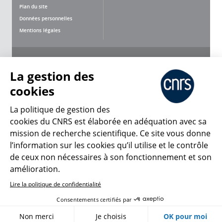
Plan du site
Données personnelles
Mentions légales
Nous suivre
Partager
La gestion des
cookies
La politique de gestion des
cookies du CNRS est élaborée en adéquation avec sa
mission de recherche scientifique. Ce site vous donne
CNRS Le Mag
l’information sur les cookies qu’il utilise et le contrôle
de ceux non nécessaires à son fonctionnement et son
© 2026, CNRS
amélioration.
Lire la politique de confidentialité
Créer un compte
Se connecter
Accessibilité : non conforme
Consentements certifiés par
Gestion des cookies
Non merci
Je choisis
OK pour moi