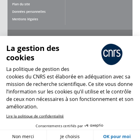
Plan du site
Données personnelles
Mentions légales
Nous suivre
Partager
La gestion des
cookies
La politique de gestion des
cookies du CNRS est élaborée en adéquation avec sa
mission de recherche scientifique. Ce site vous donne
CNRS Le Mag
l’information sur les cookies qu’il utilise et le contrôle
de ceux non nécessaires à son fonctionnement et son
© 2026, CNRS
amélioration.
Lire la politique de confidentialité
Créer un compte
Se connecter
Accessibilité : non conforme
Consentements certifiés par
Gestion des cookies
Non merci
Je choisis
OK pour moi