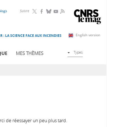
RSS
blogs
Suivre
English version
R : LA SCIENCE FACE AUX INCENDIES
Types
QUE
MES THÈMES
rci de réessayer un peu plus tard.