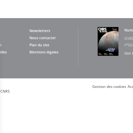
Numé
Newsletters
Nous contacter
CNRS
n
Plan du site
n°32
lles
Mentions légales
Voir 
Gestion des cookies
Acc
, CNRS