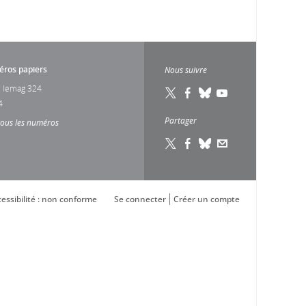
ros papiers
Nous suivre
 lemag 324
4
Partager
tous les numéros
essibilité : non conforme
Se connecter
Créer un compte