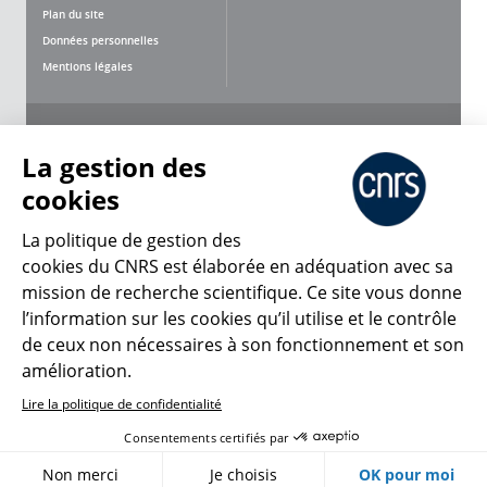
Plan du site
Données personnelles
Mentions légales
Nous suivre
Partager
La gestion des
cookies
La politique de gestion des
cookies du CNRS est élaborée en adéquation avec sa
mission de recherche scientifique. Ce site vous donne
CNRS Le Mag
l’information sur les cookies qu’il utilise et le contrôle
de ceux non nécessaires à son fonctionnement et son
© 2026, CNRS
amélioration.
Lire la politique de confidentialité
Créer un compte
Se connecter
Accessibilité : non conforme
Consentements certifiés par
Gestion des cookies
Non merci
Je choisis
OK pour moi