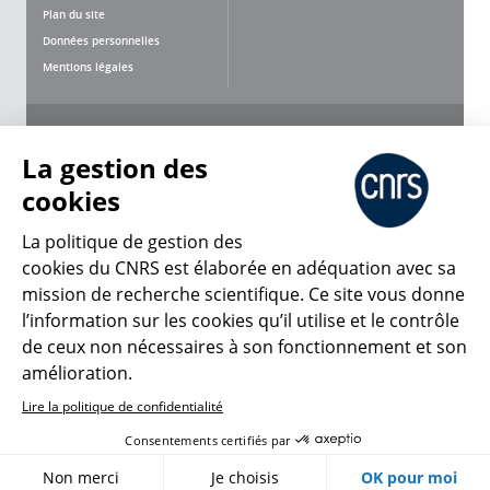
Plan du site
Données personnelles
Mentions légales
Nous suivre
Partager
La gestion des
cookies
La politique de gestion des
cookies du CNRS est élaborée en adéquation avec sa
mission de recherche scientifique. Ce site vous donne
CNRS Le Mag
l’information sur les cookies qu’il utilise et le contrôle
de ceux non nécessaires à son fonctionnement et son
© 2026, CNRS
amélioration.
Lire la politique de confidentialité
Créer un compte
Se connecter
Accessibilité : non conforme
Consentements certifiés par
Gestion des cookies
Non merci
Je choisis
OK pour moi