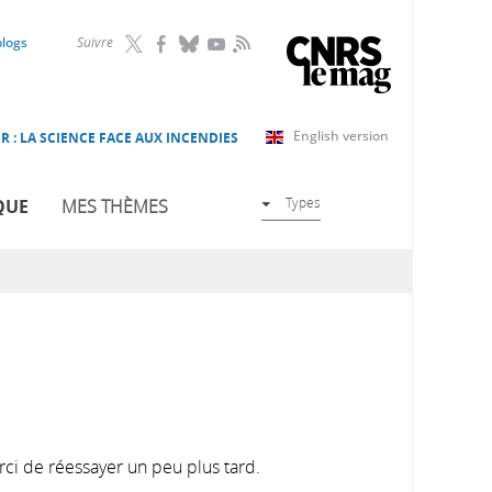
RSS
blogs
Suivre
English version
R : LA SCIENCE FACE AUX INCENDIES
Types
QUE
MES THÈMES
rci de réessayer un peu plus tard.