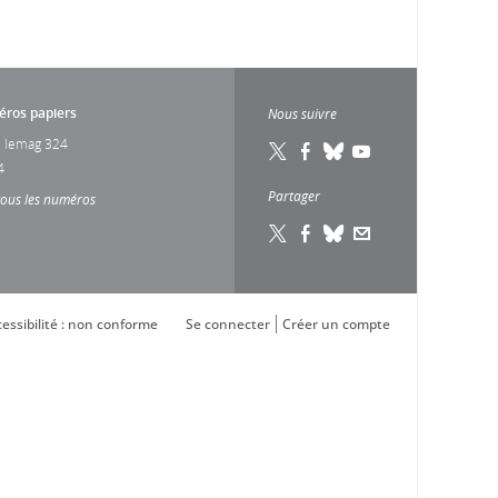
ros papiers
Nous suivre
 lemag 324
4
Partager
tous les numéros
essibilité : non conforme
Se connecter
Créer un compte