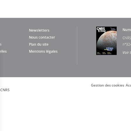
Numé
Newsletters
Nous contacter
CNRS
n
Plan du site
n°32
lles
Mentions légales
Voir 
Gestion des cookies
Acc
, CNRS