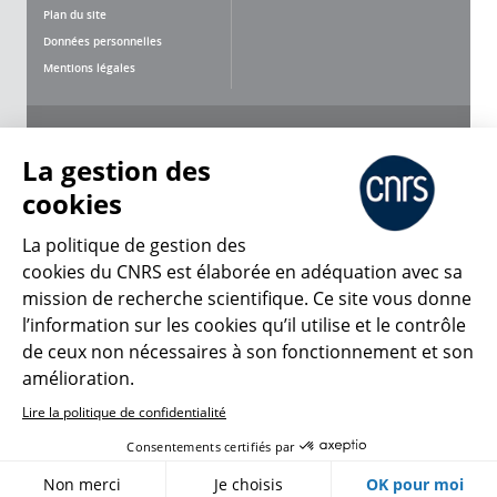
Plan du site
Données personnelles
Mentions légales
Nous suivre
Partager
La gestion des
cookies
La politique de gestion des
cookies du CNRS est élaborée en adéquation avec sa
mission de recherche scientifique. Ce site vous donne
CNRS Le Mag
l’information sur les cookies qu’il utilise et le contrôle
de ceux non nécessaires à son fonctionnement et son
© 2026, CNRS
amélioration.
Lire la politique de confidentialité
Créer un compte
Se connecter
Accessibilité : non conforme
Consentements certifiés par
Gestion des cookies
Non merci
Je choisis
OK pour moi