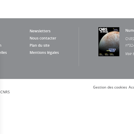
Numé
Newsletters
Nous contacter
CNRS
n
Plan du site
n°32
lles
Mentions légales
Voir 
Gestion des cookies
Acc
, CNRS