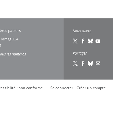
ros papiers
Nous suivre
 lemag 324
4
Partager
tous les numéros
essibilité : non conforme
Se connecter
Créer un compte