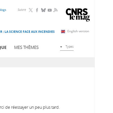
RSS
blogs
Suivre
English version
R : LA SCIENCE FACE AUX INCENDIES
Types
QUE
MES THÈMES
rci de réessayer un peu plus tard.