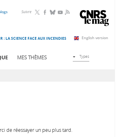
RSS
blogs
Suivre
English version
R : LA SCIENCE FACE AUX INCENDIES
Types
QUE
MES THÈMES
rci de réessayer un peu plus tard.