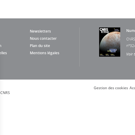
Numé
Newsletters
Nous contacter
CNRS
n
Plan du site
n°32
lles
Mentions légales
Voir 
Gestion des cookies
Acc
, CNRS