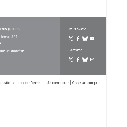
ros papiers
Nous suivre
 lemag 324
4
Partager
tous les numéros
essibilité : non conforme
Se connecter
Créer un compte