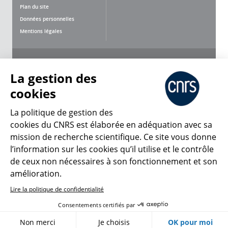
Plan du site
Données personnelles
Mentions légales
Nous suivre
Partager
La gestion des
cookies
La politique de gestion des
cookies du CNRS est élaborée en adéquation avec sa
mission de recherche scientifique. Ce site vous donne
CNRS Le Mag
l’information sur les cookies qu’il utilise et le contrôle
de ceux non nécessaires à son fonctionnement et son
© 2026, CNRS
amélioration.
Lire la politique de confidentialité
Créer un compte
Se connecter
Accessibilité : non conforme
Consentements certifiés par
Gestion des cookies
Non merci
Je choisis
OK pour moi