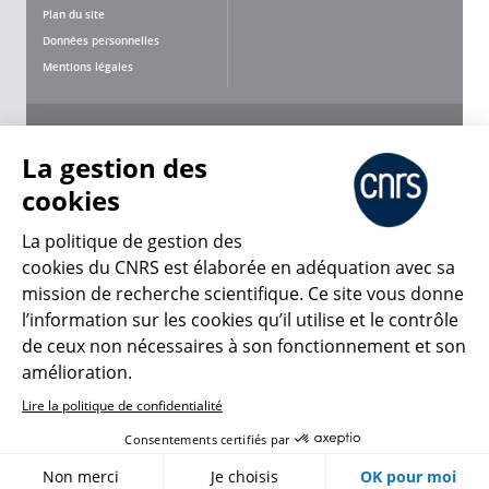
Plan du site
Données personnelles
Mentions légales
Nous suivre
Partager
La gestion des
cookies
La politique de gestion des
cookies du CNRS est élaborée en adéquation avec sa
mission de recherche scientifique. Ce site vous donne
CNRS Le Mag
l’information sur les cookies qu’il utilise et le contrôle
de ceux non nécessaires à son fonctionnement et son
© 2026, CNRS
amélioration.
Lire la politique de confidentialité
Créer un compte
Se connecter
Accessibilité : non conforme
Consentements certifiés par
Gestion des cookies
Non merci
Je choisis
OK pour moi